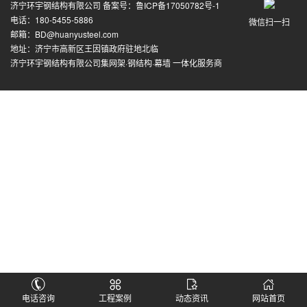
济宁环宇钢结构有限公司 备案号：
鲁ICP备17050782号-1
电话：180-5455-5886
微信扫一扫
邮箱：BD@huanyusteel.com
地址：济宁市高新区王因镇政府驻地北临
济宁环宇钢结构有限公司集网架·钢结构·幕墙 一体化服务商
电话咨询
工程案例
动态资讯
网站首页